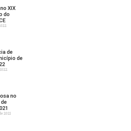
no XIX
o do
CE
2022
ia de
icípio de
022
 2022
Rosa no
 de
2021
de 2021