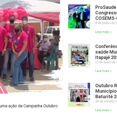
ProSaude 
Congress
COSEMS-
8 de junho de 
Leia mais »
Conferênc
saúde Mun
Itapajé 2
13 de maio de
Leia mais »
Outubro 
Município
Baturité 
28 de outubro 
m uma ação da Campanha Outubro
Leia mais »